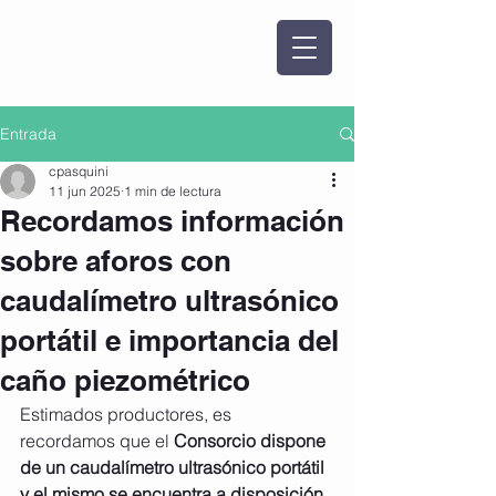
Entrada
cpasquini
11 jun 2025
1 min de lectura
Recordamos información
sobre aforos con
caudalímetro ultrasónico
portátil e importancia del
caño piezométrico
Estimados productores, es 
recordamos que el 
Consorcio dispone 
de un caudalímetro ultrasónico portátil 
y el mismo se encuentra a disposición 