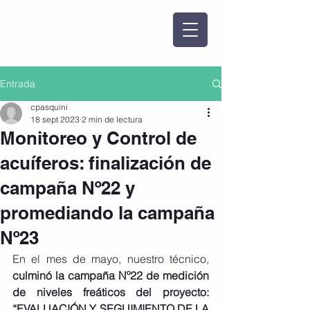
Entrada
cpasquini
18 sept 2023
2 min de lectura
Monitoreo y Control de
acuíferos: finalización de
campaña Nº22 y
promediando la campaña
Nº23
En el mes de mayo, nuestro técnico, 
culminó la campaña Nº22 de medición 
de niveles freáticos del proyecto: 
“EVALUACIÓN Y SEGUIMIENTO DE LA 