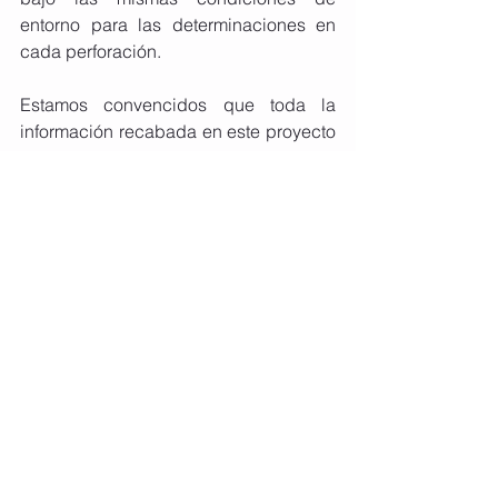
entorno para las determinaciones en 
cada perforación.
Estamos convencidos que toda la 
información recabada en este proyecto 
es muy importante con el fin de 
estudiar y zonificar las diferentes 
cuencas hidrogeológicas y poder 
observar su comportamiento frente al 
uso intensivo durante períodos de 
sequía.