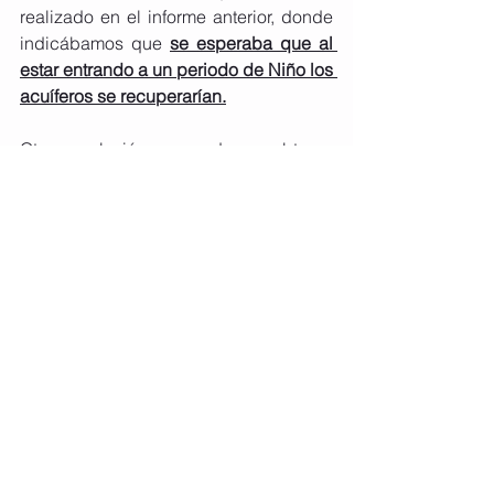
realizado en el informe anterior, donde 
indicábamos que 
se esperaba que al 
estar entrando a un periodo de Niño los 
acuíferos se recuperarían.
Otra conclusión que podemos obtener 
de estos resultados es que
, a pesar del 
incremento en el riego por la sequía, 
esta práctica no impacta 
significativamente en el funcionamiento 
de los acuíferos, siendo las 
condiciones climáticas las principales 
causas de los descensos detectados 
en los períodos secos
.